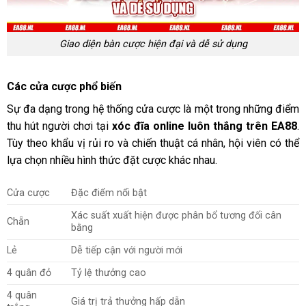
Giao diện bàn cược hiện đại và dễ sử dụng
Các cửa cược phổ biến
Sự đa dạng trong hệ thống cửa cược là một trong những điểm
thu hút người chơi tại
xóc đĩa online luôn thắng trên EA88
.
Tùy theo khẩu vị rủi ro và chiến thuật cá nhân, hội viên có thể
lựa chọn nhiều hình thức đặt cược khác nhau.
Cửa cược
Đặc điểm nổi bật
Xác suất xuất hiện được phân bổ tương đối cân
Chẵn
bằng
Lẻ
Dễ tiếp cận với người mới
4 quân đỏ
Tỷ lệ thưởng cao
4 quân
Giá trị trả thưởng hấp dẫn