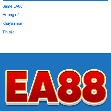
Game EA88
Hướng dẫn
Khuyến mãi
Tin tức