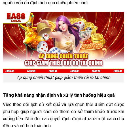
nguồn vốn ổn định hơn qua nhiều phiên chơi.
Áp dụng chiến thuật giúp giảm thiểu rủi ro tài chính
Tăng khả năng nhận định và xử lý tình huống hiệu quả
Việc theo dõi lịch sử kết quả và lựa chọn thời điểm đặt cược
phù hợp giúp người chơi có thêm cơ sở tham khảo trước khi
xuống tiền. Nhờ đó, các quyết định được đưa ra một cách chủ
động và có tính toán hơn.