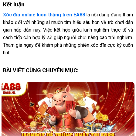
Kết luận
Xóc đĩa online luôn thắng trên EA88
là nội dung đáng tham
khảo đối với những ai muốn tìm hiểu sâu hơn về trò chơi dân
gian hấp dẫn này. Việc kết hợp giữa kinh nghiệm thực tế và
cách tiếp cận hợp lý sẽ giúp người chơi nâng cao trải nghiệm.
Tham gia ngay để khám phá những phiên xóc đĩa cực kỳ cuốn
hút.
BÀI VIẾT CÙNG CHUYÊN MỤC: