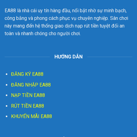
EA88 là nhà cái uy tín hàng đầu, nổi bật nhờ sự minh bạch,
công bằng và phong cách phục vụ chuyên nghiệp. Sân chơi
này mang đến hệ thống giao dịch nạp rút tiền tuyệt đối an
toàn và nhanh chóng cho người chơi.
HƯỚNG DẪN
ĐĂNG KÝ EA88
ĐĂNG NHẬP EA88
NẠP TIỀN EA88
RÚT TIỀN EA88
KHUYẾN MÃI EA88