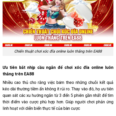
Chiến thuật chơi xóc đĩa online luôn thắng trên EA88
Ưu tiên bắt nhịp cầu ngắn để chơi xóc đĩa online luôn
thắng trên EA88
Nhiều cao thủ cho rằng việc bám theo những chuỗi kết quả
kéo dài thường tiềm ẩn không ít rủi ro. Thay vào đó, họ ưu tiên
quan sát các xu hướng ngắn từ 3 đến 5 phiên gần nhất để tìm
thời điểm vào cược phù hợp hơn. Giúp người chơi phản ứng
linh hoạt với diễn biến thực tế của bàn cược