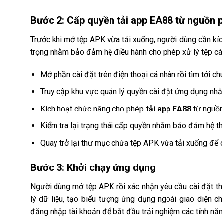
Bước 2: Cấp quyền tải app EA88 từ nguồn 
Trước khi mở tệp APK vừa tải xuống, người dùng cần kích
trọng nhằm bảo đảm hệ điều hành cho phép xử lý tệp cà
Mở phần cài đặt trên điện thoại cá nhân rồi tìm tới 
Truy cập khu vực quản lý quyền cài đặt ứng dụng nhằ
Kích hoạt chức năng cho phép
tải app EA88
từ nguồn
Kiểm tra lại trạng thái cấp quyền nhằm bảo đảm hệ th
Quay trở lại thư mục chứa tệp APK vừa tải xuống để 
Bước 3: Khởi chạy ứng dụng
Người dùng mở tệp APK rồi xác nhận yêu cầu cài đặt th
lý dữ liệu, tạo biểu tượng ứng dụng ngoài giao diện chí
đăng nhập tài khoản để bắt đầu trải nghiệm các tính năn