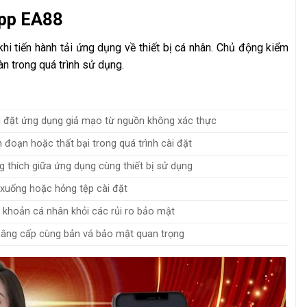
app EA88
i tiến hành tải ứng dụng về thiết bị cá nhân. Chủ động kiểm
n trong quá trình sử dụng.
i đặt ứng dụng giả mạo từ nguồn không xác thực
n đoạn hoặc thất bại trong quá trình cài đặt
 thích giữa ứng dụng cùng thiết bị sử dụng
i xuống hoặc hỏng tệp cài đặt
 khoản cá nhân khỏi các rủi ro bảo mật
nâng cấp cùng bản vá bảo mật quan trọng