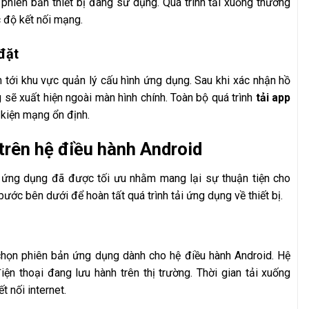
 phiên bản thiết bị đang sử dụng. Quá trình tải xuống thường
c độ kết nối mạng.
đặt
m tới khu vực quản lý cấu hình ứng dụng. Sau khi xác nhận hồ
 sẽ xuất hiện ngoài màn hình chính. Toàn bộ quá trình
tải app
 kiện mạng ổn định.
trên hệ điều hành Android
ặt ứng dụng đã được tối ưu nhằm mang lại sự thuận tiện cho
ước bên dưới để hoàn tất quá trình tải ứng dụng về thiết bị.
chọn phiên bản ứng dụng dành cho hệ điều hành Android. Hệ
n thoại đang lưu hành trên thị trường. Thời gian tải xuống
 nối internet.