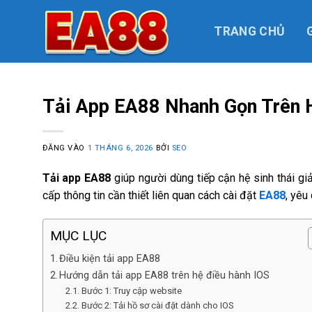
TRANG CHỦ
Tải App EA88 Nhanh Gọn Trên 
ĐĂNG VÀO
1 THÁNG 6, 2026
BỞI
SEO
Tải app EA88
giúp người dùng tiếp cận hệ sinh thái giải
cấp thông tin cần thiết liên quan cách cài đặt
EA88
, yêu
MỤC LỤC
Điều kiện tải app EA88
Hướng dẫn tải app EA88 trên hệ điều hành IOS
Bước 1: Truy cập website
Bước 2: Tải hồ sơ cài đặt dành cho IOS