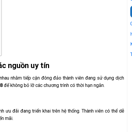
c nguồn uy tín
 nhau nhằm tiếp cận đông đảo thành viên đang sử dụng dịch
88
để không bỏ lỡ các chương trình có thời hạn ngắn.
h ưu đãi đang triển khai trên hệ thống. Thành viên có thể dễ
ến mãi.