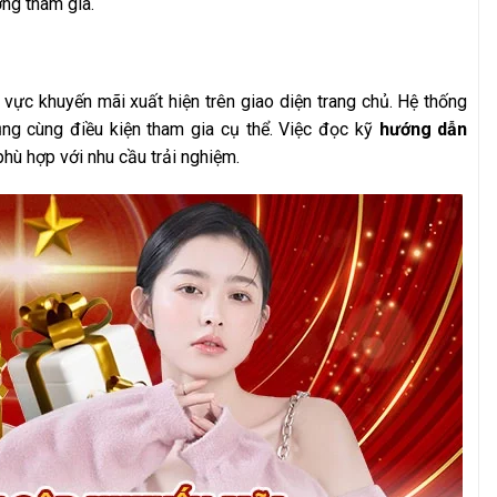
ng tham gia.
vực khuyến mãi xuất hiện trên giao diện trang chủ. Hệ thống
ng cùng điều kiện tham gia cụ thể. Việc đọc kỹ
hướng dẫn
hù hợp với nhu cầu trải nghiệm.