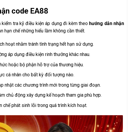
nhận code EA88
n kiểm tra kỹ điều kiện áp dụng đi kèm theo
hướng dẫn nhận
ần hạn chế những hiểu lầm không cần thiết.
ích hoạt nhằm tránh tình trạng hết hạn sử dụng.
ờng áp dụng điều kiện rinh thưởng khác nhau.
hức hoặc bộ phận hỗ trợ của thương hiệu.
c cá nhân cho bất kỳ đối tượng nào.
 nhật các chương trình mới trong từng giai đoạn.
hằm chủ động xây dựng kế hoạch tham gia phù hợp.
 chế phát sinh lỗi trong quá trình kích hoạt.