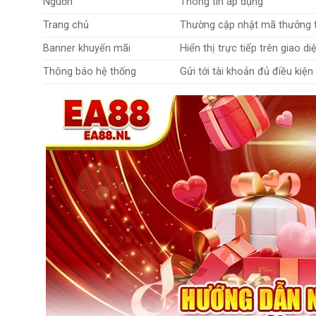
Nguồn
Thông tin áp dụng
Trang chủ
Thường cập nhật mã thưởng t
Banner khuyến mãi
Hiển thị trực tiếp trên giao d
Thông báo hệ thống
Gửi tới tài khoản đủ điều kiện