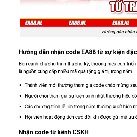
Hướng dẫn nhận c
Hướng dẫn nhận code EA88 từ sự kiện đặc 
Bên cạnh chương trình thường kỳ, thương hiệu còn triển
là nguồn cung cấp nhiều mã quà tặng giá trị trong năm.
Thành viên mới thường tham gia code chào mừng sau 
Người chơi tham gia sự kiện sinh nhật thương hiệu có
Các chương trình lễ lớn trong năm thường xuất hiện n
Hội viên hoạt động tích cực đôi khi được gửi mã ưu đ
Nhận code từ kênh CSKH