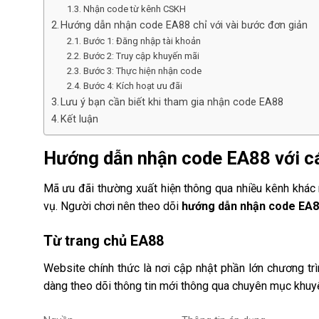
Nhận code từ kênh CSKH
Hướng dẫn nhận code EA88 chỉ với vài bước đơn giản
Bước 1: Đăng nhập tài khoản
Bước 2: Truy cập khuyến mãi
Bước 3: Thực hiện nhận code
Bước 4: Kích hoạt ưu đãi
Lưu ý bạn cần biết khi tham gia nhận code EA88
Kết luận
Hướng dẫn nhận code EA88 với cá
Mã ưu đãi thường xuất hiện thông qua nhiều kênh khác
vụ. Người chơi nên theo dõi
hướng dẫn nhận code EA
Từ trang chủ EA88
Website chính thức là nơi cập nhật phần lớn chương trìn
dàng theo dõi thông tin mới thông qua chuyên mục khuy