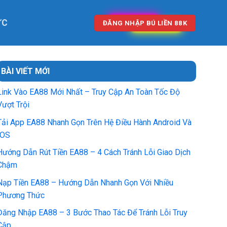
ỨC
ĐĂNG NHẬP BÚ LIỀN 88K
BÀI VIẾT MỚI
Link Vào EA88 Mới Nhất – Truy Cập An Toàn Tốc Độ
Vượt Trội
Tải App EA88 Nhanh Gọn Trên Hệ Điều Hành Android Và
IOS
Hướng Dẫn Rút Tiền EA88 – 4 Cách Tránh Lỗi Giao Dịch
Chậm
Nạp Tiền EA88 – Hướng Dẫn Nhanh Gọn Với Nhiều
Phương Thức
Đăng Nhập EA88 – 3 Bước Thao Tác Để Tránh Lỗi Truy
Cập