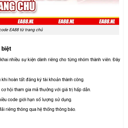
ode EA88 từ trang chủ
biệt
 khai nhiều sự kiện dành riêng cho từng nhóm thành viên. Đây
khi hoàn tất đăng ký tài khoản thành công.
 cơ hội tham gia mã thưởng với giá trị hấp dẫn.
hiều code giới hạn số lượng sử dụng.
ãi riêng thông qua hệ thống thông báo.